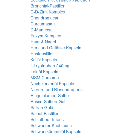
Bronchial-Pastillen
C-D-Zink Komplex
Chondroglucan
Curcumasan
D-Mannose
Enzym Komplex
Haar & Nagel
Herz und Gefässe Kapseln
Hustenstiller
Krillöl Kapseln
L-Tryptophan 240mg
Leinöl Kapseln
MSM Curcuma
Nachtkerzenöl Kapseln
Nieren- und Blasendragées
Ringelblumen-Salbe
Rusco-Salben-Gel
Safran Gold
Salbei-Pastillen
Schlafbeer Intens
Schwarzer Knoblauch
Schwarzkümmelöl Kapseln