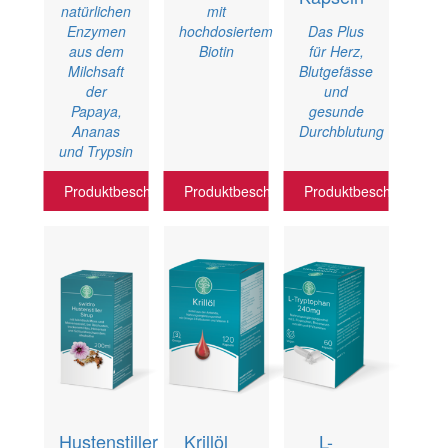
natürlichen
mit
Enzymen
hochdosiertem
Das Plus
aus dem
Biotin
für Herz,
Milchsaft
Blutgefässe
der
und
Papaya,
gesunde
Ananas
Durchblutung
und Trypsin
Produktbeschreibung
Produktbeschreibung
Produktbeschreibung
Hustenstiller
Krillöl
L-