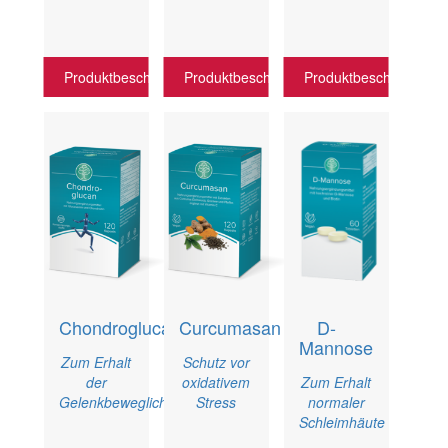
Produktbeschreibung
Produktbeschreibung
Produktbeschreibung
Chondroglucan
Curcumasan
D-
Mannose
Zum Erhalt
Schutz vor
der
oxidativem
Zum Erhalt
Gelenkbeweglichkeit
Stress
normaler
Schleimhäute