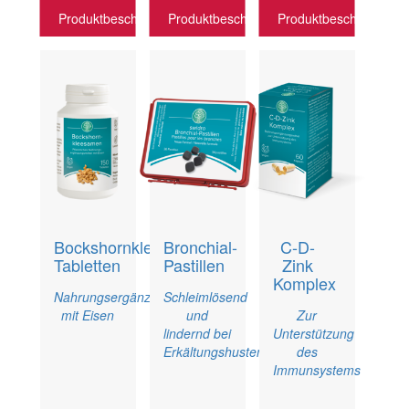
Produktbeschreibung
Produktbeschreibung
Produktbeschreibung
Bockshornkleesamen
Bronchial-
C-D-
Tabletten
Pastillen
Zink
Komplex
Nahrungsergänzungsmittel
Schleimlösend
mit Eisen
und
Zur
lindernd bei
Unterstützung
Erkältungshusten
des
Immunsystems