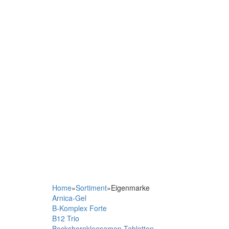
Home
»
Sortiment
»
Eigenmarke
Arnica-Gel
B-Komplex Forte
B12 Trio
Bockshornkleesamen Tabletten